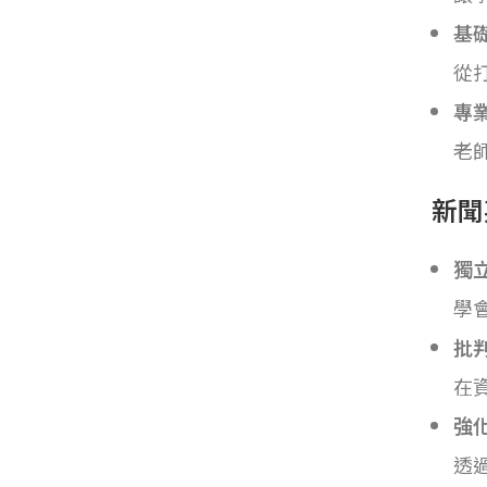
基
從
專
老
新聞
獨
學
批
在
強
透