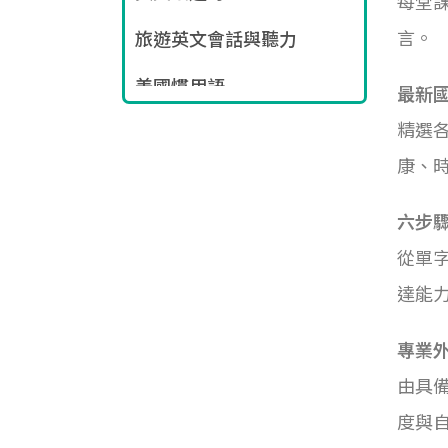
每堂
言。
旅遊英文會話與聽力
美國慣用語
最新
精選各
多益檢定/證照課程
康、
六步
從單
達能
專業
由具
度與