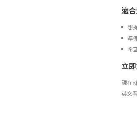
適合
想
準
希
立即
現在
英文