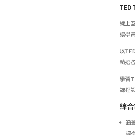
TED
線上
讓學
以TE
精選
學習
課程設
綜合
涵
讓