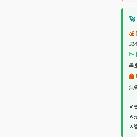


您

學

無
🌟
🌟
🌟