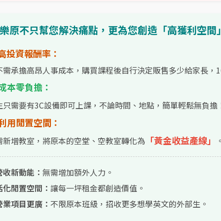
 樂原不只幫您解決痛點，更為您創造「高獲利空間
 高投資報酬率：
不需承擔高昂人事成本，購買課程後自行決定販售多少給家長，10
 成本零負擔：
生只需要有3C設備即可上課，不論時間、地點，簡單輕鬆無負擔
 利用閒置空間：
「黃金收益產線」
需新增教室，將原本的空堂、空教室轉化為
營收新動能：
無需增加額外人力。
活化閒置空間：
讓每一坪租金都創造價值。
營業項目更廣：
不限原本班級，招收更多想學英文的外部生。