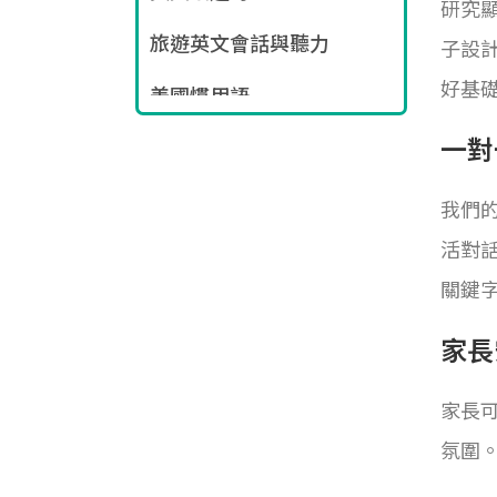
研究
旅遊英文會話與聽力
子設
好基礎
美國慣用語
一對
多益檢定/證照課程
我們
活對
關鍵
家長
家長
氛圍