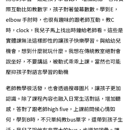
際互動比如教數字，孩子對著螢幕數數。學到E，
elbow 手肘時，也很有趣味的跟老師互動。教C
時，clock，我兒子馬上找出時鐘給老師看。這些是
實體課無法這樣即性的讓孩子快樂學習。與給幼兒
機會，想到什麼就玩什麼。我想在傳統教室絕對會
說坐好，不要講話，被動式乖乖上課。當然也可能
壓抑孩子對語言學習的動機
老師教學很活發，也會透過搜尋圖片，讓孩子更加
認識。除了課程內容也融入日常生活對話，增加聽
感，答對了跟老師high five，上課前問候心情如
何，學到B時，不只單純教bus單字，還帶到孩子生
活，我兒子說他有非常大的bus，也增加詞彙。課