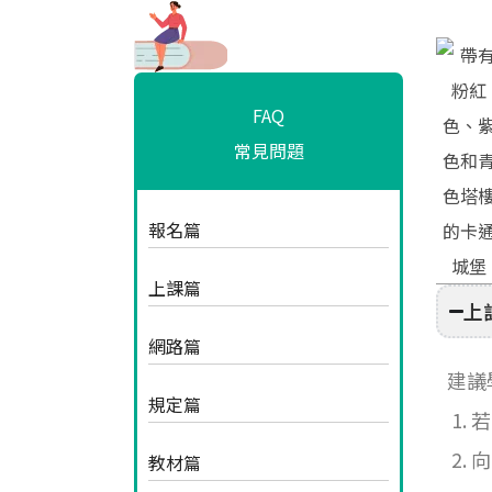
FAQ
常見問題
報名篇
上課篇
上
網路篇
建議
規定篇
1.
2.
教材篇