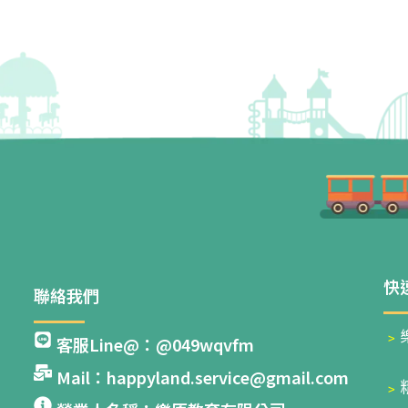
快
聯絡我們
﹥
客服Line@：@049wqvfm
Mail：happyland.service@gmail.com
﹥